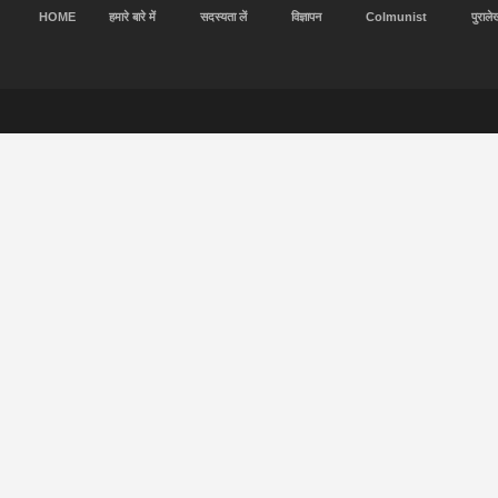
HOME
हमारे बारे में
सदस्यता लें
विज्ञापन
Colmunist
पुराले