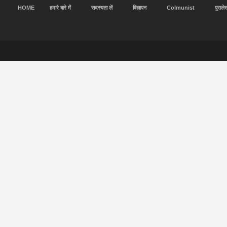
HOME
हमारे बारे में
सदस्यता लें
विज्ञापन
Colmunist
पुराले