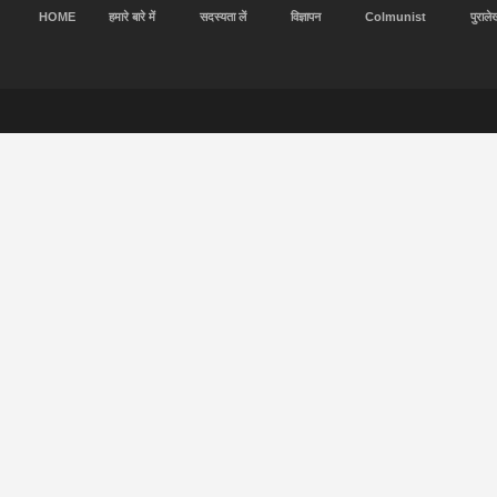
HOME
हमारे बारे में
सदस्यता लें
विज्ञापन
Colmunist
पुराले