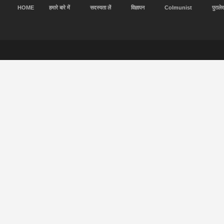
HOME
हमारे बारे में
सदस्यता लें
विज्ञापन
Colmunist
पुराले