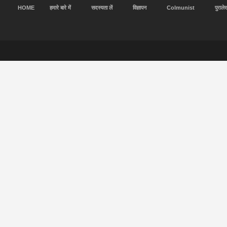
HOME
हमारे बारे में
सदस्यता लें
विज्ञापन
Colmunist
पुराले