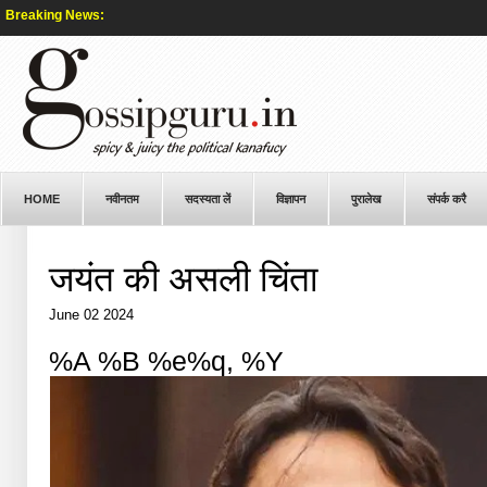
Breaking News:
HOME
नवीनतम
सदस्यता लें
विज्ञापन
पुरालेख
संपर्क करै
जयंत की असली चिंता
June 02 2024
%A %B %e%q, %Y