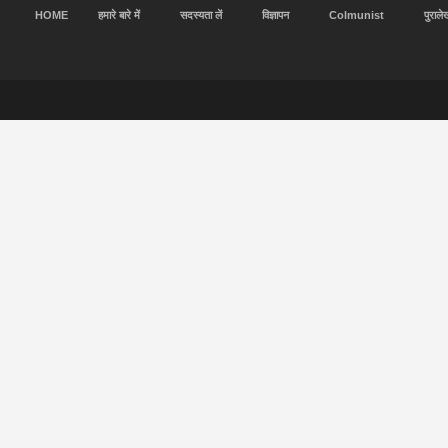
HOME
हमारे बारे में
सदस्यता लें
विज्ञापन
Colmunist
पुराले