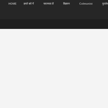
HOME
हमारे बारे में
सदस्यता लें
विज्ञापन
Colmunist
पुराले