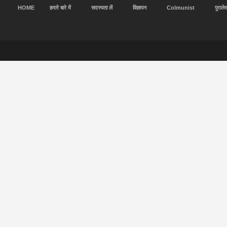
HOME
हमारे बारे में
सदस्यता लें
विज्ञापन
Colmunist
पुराले