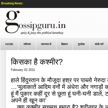
Breaking News:
HOME
नवीनतम
सदस्यता लें
विज्ञापन
पुरालेख
संपर्क करै
किसका है कश्मीर?
February 02 2011
हाले हिंदुस्तान के मौजूदा हश्र पर पाब्लो नेरुद
…’मुलाकातें आदिम वनों में अंधेरा और नगाड़ो
हूं मैं पुकार कहीं दूर से छूता हूं घनी-घनी डालें, ट
अपने ही खून का’
…क्या कश्मीर सचमुच हमारा है? श्रीनगर के 