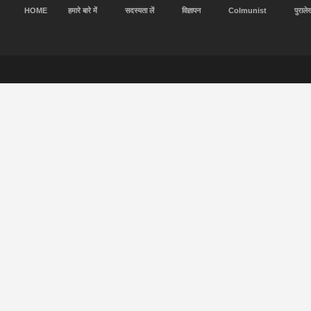
HOME
हमारे बारे में
सदस्यता लें
विज्ञापन
Colmunist
पुराले