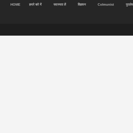
HOME
हमारे बारे में
सदस्यता लें
विज्ञापन
Colmunist
पुराले