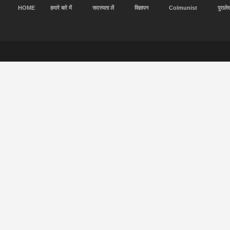
HOME
हमारे बारे में
सदस्यता लें
विज्ञापन
Colmunist
पुराले